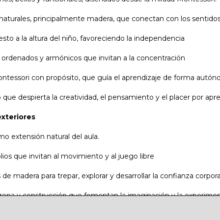
naturales, principalmente madera, que conectan con los sentido
sto a la altura del niño, favoreciendo la independencia
ordenados y armónicos que invitan a la concentración
ntessori con propósito, que guía el aprendizaje de forma autó
que despierta la creatividad, el pensamiento y el placer por apr
exteriores
mo extensión natural del aula.
ios que invitan al movimiento y al juego libre
de madera para trepar, explorar y desarrollar la confianza corpora
ena y construcción que fomentan la imaginación y la experime
ertos donde socializar, crear y descubrir