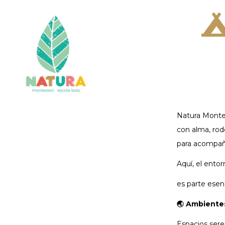
Natura Monte
con alma, ro
para acompaña
Aquí, el entor
es parte esenc
🌏 Ambientes
Espacios sere