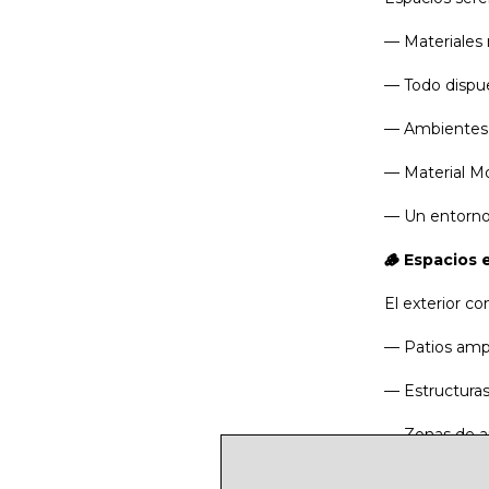
— Materiales 
— Todo dispue
— Ambientes 
— Material Mo
— Un entorno 
🪵 Espacios 
El exterior co
— Patios ampl
— Estructuras 
— Zonas de ar
— Espacios abi