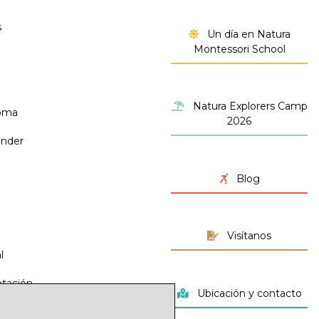
s
Un día en Natura
Montessori School
Natura Explorers Camp
noma
2026
ender
Blog
Visítanos
l
ntación
Ubicación y contacto